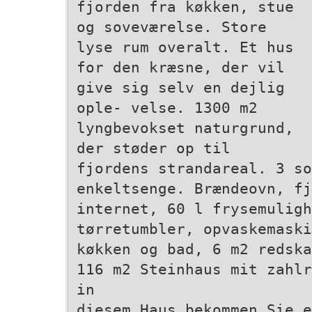
fjorden fra køkken, stue
og soveværelse. Store
lyse rum overalt. Et hus
for den kræsne, der vil
give sig selv en dejlig
ople- velse. 1300 m2
lyngbevokset naturgrund,
der støder op til
fjordens strandareal. 3 so
enkeltsenge. Brændeovn, fj
internet, 60 l frysemuligh
tørretumbler, opvaskemaski
køkken og bad, 6 m2 redska
116 m2 Steinhaus mit zahlr
in
diesem Haus bekommen Sie e