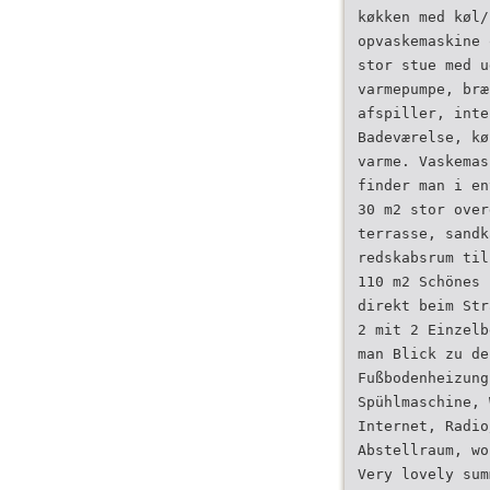
køkken med køl/
opvaskemaskine 
stor stue med u
varmepumpe, bræ
afspiller, inte
Badeværelse, kø
varme. Vaskemas
finder man i en
30 m2 stor over
terrasse, sandk
redskabsrum til
110 m2 Schönes 
direkt beim Str
2 mit 2 Einzelb
man Blick zu de
Fußbodenheizung
Spühlmaschine, 
Internet, Radio
Abstellraum, wo
Very lovely sum