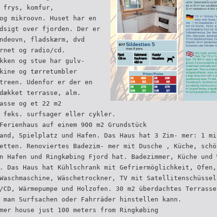
 frys, komfur,
og mikroovn. Huset har en
dsigt over fjorden. Der er
ndeovn, fladskærm, dvd
rnet og radio/cd.
kken og stue har gulv-
kine og tørretumbler
treen. Udenfor er der en
dækket terrasse, alm.
asse og et 22 m2
 feks. surfsager eller cykler.
Ferienhaus auf einem 900 m2 Grundstück
and, Spielplatz und Hafen. Das Haus hat 3 Zim- mer: 1 mi
etten. Renoviertes Badezim- mer mit Dusche , Küche, schö
n Hafen und Ringkøbing Fjord hat. Badezimmer, Küche und 
. Das Haus hat Kühlschrank mit Gefriermöglichkeit, Ofen,
Waschmaschine, Wäschetrockner, TV mit Satellitenschüssel
/CD, Wärmepumpe und Holzofen. 30 m2 überdachtes Terrasse
 man Surfsachen oder Fahrräder hinstellen kann.
mer house just 100 meters from Ringkøbing