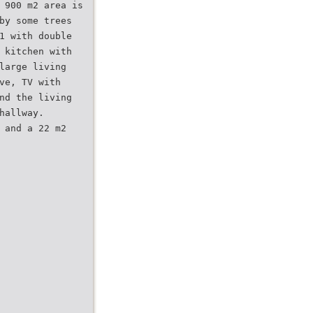
 900 m2 area is
by some trees
1 with double
 kitchen with
large living
ve, TV with
nd the living
hallway.
 and a 22 m2