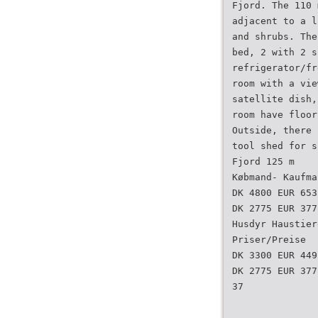
Fjord. The 110 
adjacent to a l
and shrubs. The
bed, 2 with 2 s
refrigerator/fr
room with a vie
satellite dish,
room have floor
Outside, there 
tool shed for s
Fjord 125 m
Købmand- Kaufma
DK 4800 EUR 653
DK 2775 EUR 377
Husdyr Haustier
Priser/Preise
DK 3300 EUR 449
DK 2775 EUR 377
37