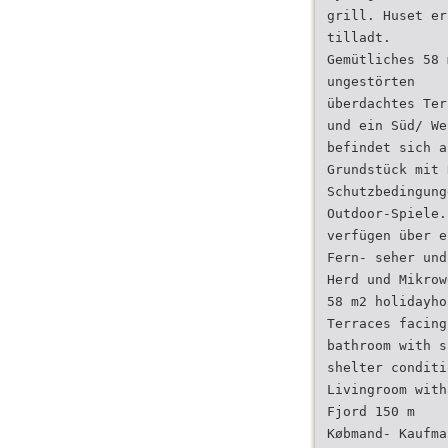
grill. Huset er
tilladt.
Gemütliches 58 
ungestörten
überdachtes Ter
und ein Süd/ We
befindet sich a
Grundstück mit 
Schutzbedingung
Outdoor-Spiele.
verfügen über e
Fern- seher und
Herd und Mikrow
58 m2 holidayho
Terraces facing
bathroom with s
shelter conditi
Livingroom with
Fjord 150 m
Købmand- Kaufma