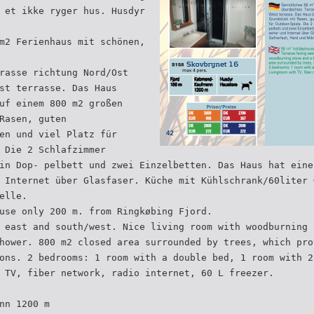
 et ikke ryger hus. Husdyr
m2 Ferienhaus mit schönen,
rasse richtung Nord/Ost
st terrasse. Das Haus
uf einem 800 m2 großen
Rasen, guten
en und viel Platz für
 Die 2 Schlafzimmer
in Dop- pelbett und zwei Einzelbetten. Das Haus hat eine
 Internet über Glasfaser. Küche mit Kühlschrank/60liter 
elle.
use only 200 m. from Ringkøbing Fjord.
 east and south/west. Nice living room with woodburning 
hower. 800 m2 closed area surrounded by trees, which pro
ons. 2 bedrooms: 1 room with a double bed, 1 room with 2
 TV, fiber network, radio internet, 60 L freezer.
nn 1200 m