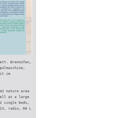
ett. Brennofen,
pülmaschine,
it im
m2 nature area
ell as a large
2 single beds,
13, radio, 60 L