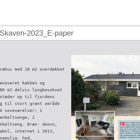
 Skaven-2023_E-paper
ræhus med 18 m2 overdækket
enoveret køkken og
00 m2 delvis lyngbevokset
støder op til fjordens
g til stort grønt område
4 soveværelser: 1
enkeltsenge, 2
nkeltseng. Bræn- deovn,
abol, internet i 2013,
semulig- hed,