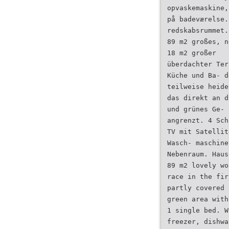
opvaskemaskine,
på badeværelse.
redskabsrummet.
89 m2 großes, n
18 m2 großer
überdachter Ter
Küche und Ba- d
teilweise heide
das direkt an d
und grünes Ge- 
angrenzt. 4 Sch
TV mit Satellit
Wasch- maschine
Nebenraum. Haus
89 m2 lovely wo
race in the fir
partly covered 
green area with
1 single bed. W
freezer, dishwa