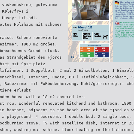
 vaskemaskine, gulvvarme
 Køle/frys i
 Husdyr tilladt.
ettes Holzhaus mit schöner
rasse. Schöne renovierte
ezimmer. 1800 m2 großes,
bewachsenes Grund- stück,
as Strandgebiet des Fjords
biet mit Spielplatz
lafzimmer: 1 Doppelbett, 2 mal 2 Einzelbetten, 1 Einzelb
enschüssel, Internet, Radio, 60 l Tiefkühlmöglichkeit, S
, Badezimmer mit Fußbodenheizung. Kühl/gefriermögli- che
tiere erlaubt.
oden house with a 18 m2 covered ter-
st row. Wonderful renovated kitchend and bathroom. 1800 
in heather, adjacent to the beach area of the fjord as w
 a playground. 4 bedrooms: 1 double bed, 2 single beds, 
oodburning stove, TV with satellite dish, internet in 20
sher, washing ma- schine, floor heating in the bathroom.