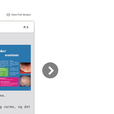
View Full Version
P. 5
ne.
g varme, og det