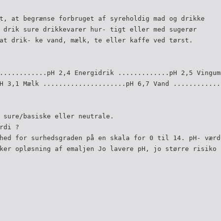
t, at begrænse forbruget af syreholdig mad og drikke
 drik sure drikkevarer hur- tigt eller med sugerør
at drik- ke vand, mælk, te eller kaffe ved tørst.
............pH 2,4 Energidrik .............pH 2,5 Vingum
H 3,1 Mælk .....................pH 6,7 Vand ............
 sure/basiske eller neutrale.
rdi ?
hed for surhedsgraden på en skala for 0 til 14. pH- værd
ker opløsning af emaljen Jo lavere pH, jo større risiko 