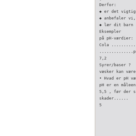
Derfor:
◆ er det vigtig
◆ anbefaler vi,
◆ lær dit barn 
Eksempler
på pH-værdier:
Cola ..........
..............p
7,2
Syrer/baser ?
væsker kan være
• Hvad er pH væ
pH er en måleen
5,5 , før der s
skader......
5