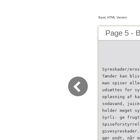
Basic HTML Version
Page 5 - 
Syreskader/eros
Tænder kan bliv
man spiser elle
udsættes for sy
opløsning af ka
sodavand, juice
holder meget sy
Syrli- ge frugt
Spiseforstyrrel
givesyreskader.
gør ondt, når m