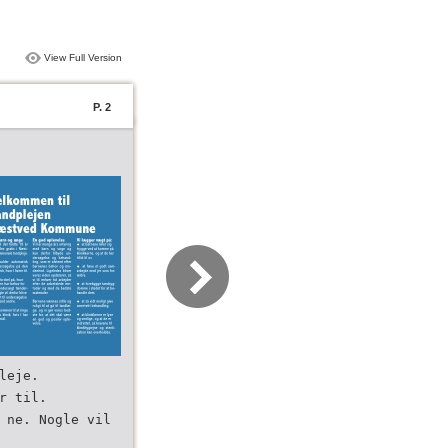
View Full Version
P. 2
leje.
r til.
 ne. Nogle vil