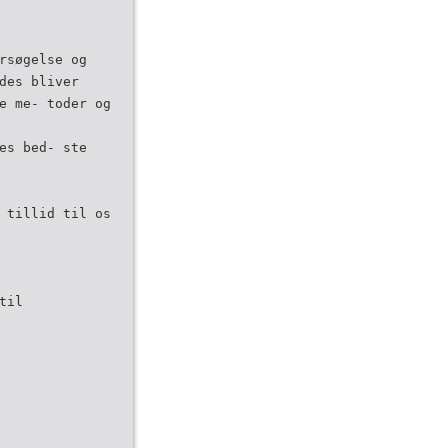
rsøgelse og
des bliver
e me- toder og
es bed- ste
 tillid til os
til