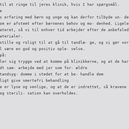
til at ringe til jeres klinik, hvis I har spørgsmål.
e
s erfaring med børn og unge og kan derfor tilbyde un- de
om er afstemt efter børnenes behov og mo- denhed. Ligele
ateret, så vi til enhver tid arbejder efter de anbefaled
aterialer.
stille og roligt til at gå til tandlæ- ge, og vi gør vor
l være en god og positiv ople- velse.
på:
ler sig trygge ved at komme på klinikkerne, og at de har
dt sam- arbejde med jer som for- ældre
tandsyg- domme i stedet for at be- handle dem
ligt give smertefri behandling
e er lyse og venlige, og at de er indrettet, så kravene 
og sterili- sation kan overholdes.